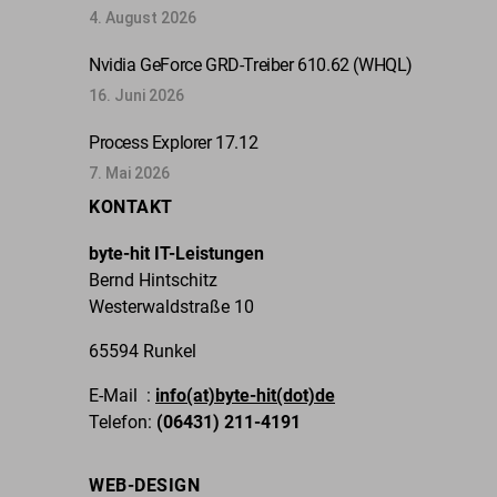
4. August 2026
Nvidia GeForce GRD-Treiber 610.62 (WHQL)
16. Juni 2026
Process Explorer 17.12
7. Mai 2026
KONTAKT
byte-hit IT-Leistungen
Bernd Hintschitz
Westerwaldstraße 10
65594 Runkel
E-Mail :
info(at)byte-hit(dot)de
Telefon:
(06431) 211-4191
WEB-DESIGN